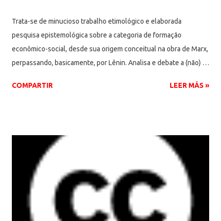
Trata-se de minucioso trabalho etimológico e elaborada
pesquisa epistemológica sobre a categoria de formação
econômico-social, desde sua origem conceitual na obra de Marx,
perpassando, basicamente, por Lênin. Analisa e debate a (não)
utilização do termo entre exponentes marxistas, bem como
COMPARTIR
LEER MÁS »
restaura sua importância chave, sobremodo na historiografia e
sociologia, apresentando a concepção como fundamental
dentro da dialética materialista histórica, alçando-a a categoria
basilar enquanto unidade e totalidade da vida social com suas
diversas esferas (econômica, social, política e cultural). Ou seja,
síntese da relação entre a estrutura e da superestrutura no
processo histórico. Debate fundamental, a nosso ver, para a
contribuição de Milton Santos na Geografia. Palavras-chave:
Formação Econômico-Social; Totalidade; Marx; Lênin;
Materialismo Histórico. Abstract It is thorough research