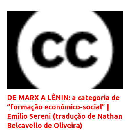
DE MARX A LÊNIN: a categoria de
“formação econômico-social” |
Emilio Sereni (tradução de Nathan
Belcavello de Oliveira)