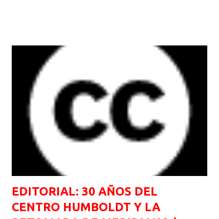
inmediatas, ofreciendo un camino efectivo para el trabajo
docente, en especial en la Educación de Jóvenes y Adultos
(EJA), promoviendo un proceso de enseñanza-aprendizaje
contextualizado y participativo. En este sentido, la Geografía, al
estudiar las relaciones entre sociedad y ambiente en la
constitución del espacio geográfico, ofrece aportes esenciales a
la Andragogía Crítica. Su enfoque en temas como el trabajo y las
dinámicas espaciales permite conectar la enseñanza-
aprendizaje con la realidad de los estudiantes, haciéndolo más
significativo. Al trabajar con habilidades prácticas – como la
lectura de mapas y el análisis de datos espaciales – puede
aplicarse al cotidiano, desde la...
EDITORIAL: 30 AÑOS DEL
CENTRO HUMBOLDT Y LA