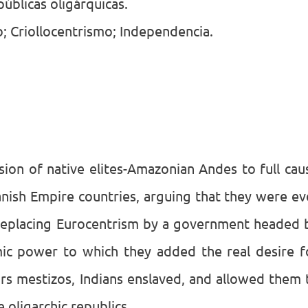
epúblicas oligárquicas.
 Criollocentrismo; Independencia.
sion of native elites-Amazonian Andes to full cau
ish Empire countries, arguing that they were ev
replacing Eurocentrism by a government headed 
ic power to which they added the real desire f
rs mestizos, Indians enslaved, and allowed them 
 oligarchic republics.