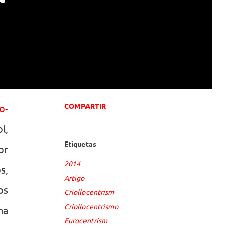
COMPARTIR
o-
l,
Etiquetas
or
2014
s,
Artigo
os
Criollocentrism
Criollocentrismo
na
Eurocentrism