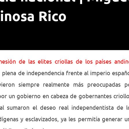
inosa Rico
hesión de las elites criollas de los países andin
 plena de independencia frente al imperio españo
vieron siempre realmente más preocupadas p
or un gobierno en cabeza de gobernantes criollo
al sumaron el deseo real independentista de l
dígenas y esclavizados, ya les permitía generar u