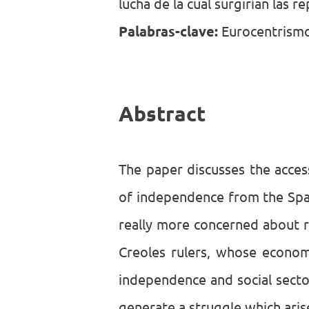
lucha de la cual surgirían las r
Palabras-clave:
Eurocentrismo;
Abstract
The paper discusses the acces
of independence from the Span
really more concerned about 
Creoles rulers, whose econom
independence and social secto
generate a struggle which arise