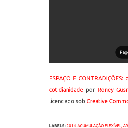
ESPAÇO E CONTRADIÇÕES: os 
cotidianidade
por
Roney Gusm
licenciado sob
Creative Common
LABELS:
2014
ACUMULAÇÃO FLEXÍVEL
AR