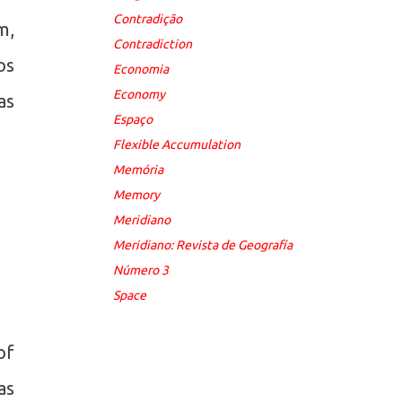
Contradição
m,
Contradiction
os
Economia
Economy
as
Espaço
Flexible Accumulation
Memória
Memory
Meridiano
Meridiano: Revista de Geografía
Número 3
Space
of
as