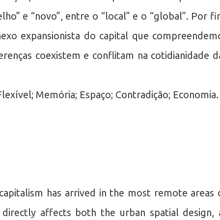
elho” e “novo”, entre o “local” e o “global”. Por fi
 nexo expansionista do capital que compreendem
enças coexistem e conflitam na cotidianidade d
exível; Memória; Espaço; Contradição; Economia.
 capitalism has arrived in the most remote areas 
irectly affects both the urban spatial design, 