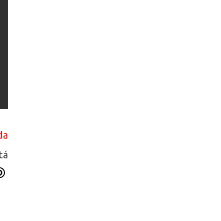
da
tá