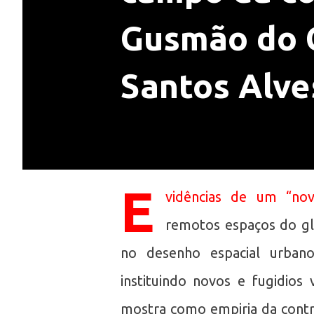
Gusmão do 
Santos Alve
E
vidências de um “nov
remotos espaços do gl
no desenho espacial urban
instituindo novos e fugidio
mostra como empiria da contra