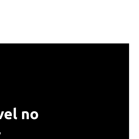
vel no
y