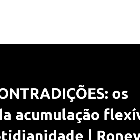
ONTRADIÇÕES: os
da acumulação flexí
tidianidade | Rone