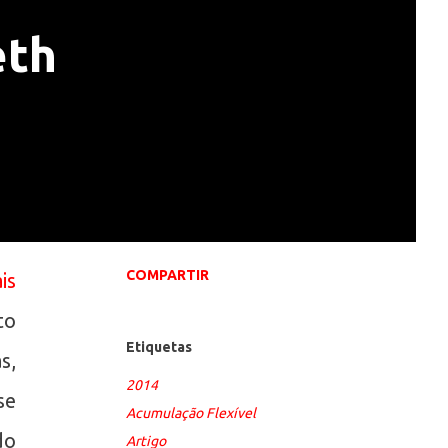
eth
COMPARTIR
is
to
Etiquetas
s,
2014
se
Acumulação Flexível
do
Artigo