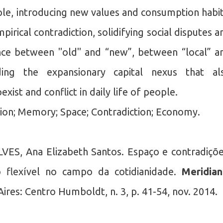
ople, introducing new values and consumption habit
irical contradiction, solidifying social disputes a
ence between "old" and “new”, between “local” a
nding the expansionary capital nexus that al
ist and conflict in daily life of people.
ion; Memory; Space; Contradiction; Economy.
ES, Ana Elizabeth Santos. Espaço e contradiçõe
 flexível no campo da cotidianidade.
Meridia
ires: Centro Humboldt, n. 3, p. 41-54, nov. 2014.